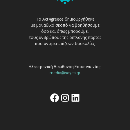
Το Act4greece δημιουργήθηκε
με μοναδικό σκοπό να βοηθήσουμε
όσο και όπως μπορούμε,
τους ανθρώπους της διπλανής πόρτας
που αντιμετωπίζουν δυσκολίες.
Ηλεκτρονική Διεύθυνση Επικοινωνίας:
media@sayes.gr
Facebook
Instagram
Linkedin