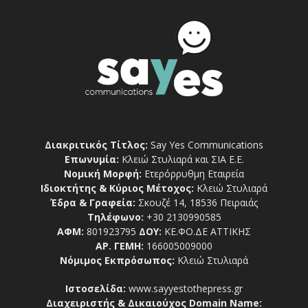
Διακριτικός Τίτλος:
Say Yes Communications
Επωνυμία:
Κλειώ Στυλιαρά και ΣΙΑ Ε.Ε.
Νομική Μορφή:
Ετερόρρυθμη Εταιρεία
Ιδιοκτήτης & Κύριος Μέτοχος:
Κλειώ Στυλιαρά
Έδρα & Γραφεία:
Σκουζέ 14, 18536 Πειραιάς
Τηλέφωνο:
+30 2130990585
ΑΦΜ:
801923795
ΔΟΥ:
ΚΕ.ΦΟ.ΔΕ ΑΤΤΙΚΗΣ
ΑΡ. ΓΕΜΗ:
166005009000
Νόμιμος Εκπρόσωπος:
Κλειώ Στυλιαρά
Ιστοσελίδα:
www.sayyestothepress.gr
Διαχειριστής & Δικαιούχος Domain Name: