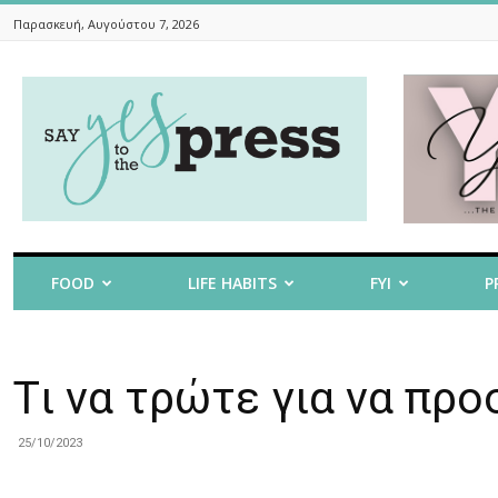
Παρασκευή, Αυγούστου 7, 2026
Say
Yes
To
The
Press
FOOD
LIFE HABITS
FYI
P
Tι να τρώτε για να πρ
25/10/2023