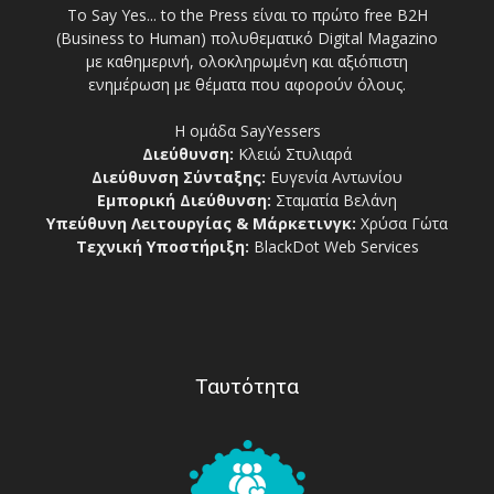
Το Say Yes... to the Press είναι το πρώτο free Β2Η
(Business to Human) πολυθεματικό Digital Magazino
με καθημερινή, ολοκληρωμένη και αξιόπιστη
ενημέρωση με θέματα που αφορούν όλους.
Η ομάδα SayYessers
Διεύθυνση:
Κλειώ Στυλιαρά
Διεύθυνση Σύνταξης:
Ευγενία Αντωνίου
Εμπορική Διεύθυνση:
Σταματία Βελάνη
Υπεύθυνη Λειτουργίας & Μάρκετινγκ:
Χρύσα Γώτα
Τεχνική Υποστήριξη:
BlackDot Web Services
Ταυτότητα