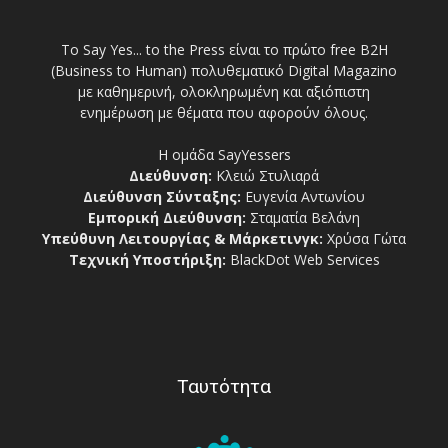
Το Say Yes... to the Press είναι το πρώτο free Β2Η
(Business to Human) πολυθεματικό Digital Magazino
με καθημερινή, ολοκληρωμένη και αξιόπιστη
ενημέρωση με θέματα που αφορούν όλους.
Η ομάδα SayYessers
Διεύθυνση:
Κλειώ Στυλιαρά
Διεύθυνση Σύνταξης:
Ευγενία Αντωνίου
Εμπορική Διεύθυνση:
Σταματία Βελάνη
Υπεύθυνη Λειτουργίας & Μάρκετινγκ:
Χρύσα Γώτα
Τεχνική Υποστήριξη:
BlackDot Web Services
Ταυτότητα