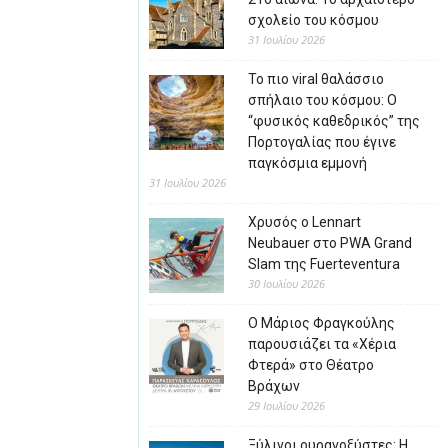
σχολείο του κόσμου
31 Ιουλίου 2026
Το πιο viral θαλάσσιο
σπήλαιο του κόσμου: Ο
“φυσικός καθεδρικός” της
Πορτογαλίας που έγινε
παγκόσμια εμμονή
31 Ιουλίου 2026
Χρυσός ο Lennart
Neubauer στο PWA Grand
Slam της Fuerteventura
30 Ιουλίου 2026
Ο Μάριος Φραγκούλης
παρουσιάζει τα «Χέρια
Φτερά» στο Θέατρο
Βράχων
29 Ιουλίου 2026
Ξύλινοι ουρανοξύστες: Η