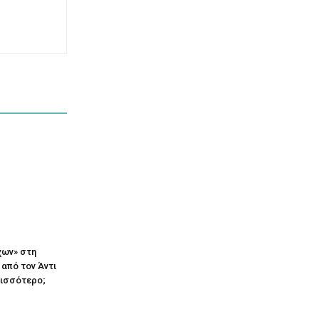
χων» στη
 από τον Άντι
ρισσότερο;