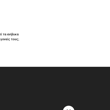
ί τα ενήλικα
γονείς τους;