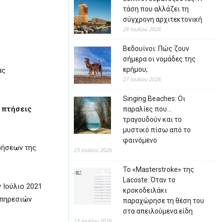
τάση που αλλάζει τη
σύγχρονη αρχιτεκτονική
28 Ιουλίου 2026
Βεδουίνοι: Πώς ζουν
σήμερα οι νομάδες της
ερήμου;
ας
27 Ιουλίου 2026
Singing Beaches: Οι
 πτήσεις
παραλίες που…
τραγουδούν και το
μυστικό πίσω από το
φαινόμενο
ρήσεων της
23 Ιουλίου 2026
Το «Masterstroke» της
Lacoste: Όταν το
 Ιούλιο 2021
κροκοδειλάκι
Υπηρεσιών
παραχώρησε τη θέση του
στα απειλούμενα είδη
23 Ιουλίου 2026