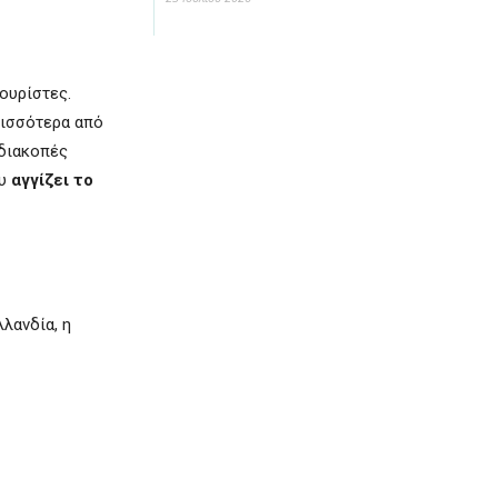
ουρίστες.
ρισσότερα από
 διακοπές
ου
αγγίζει το
λλανδία, η