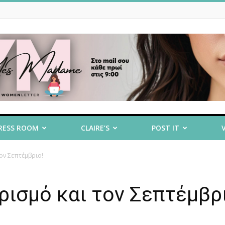
RESS ROOM
CLAIRE’S
POST IT
ον Σεπτέμβριο!
ισμό και τον Σεπτέμβρι