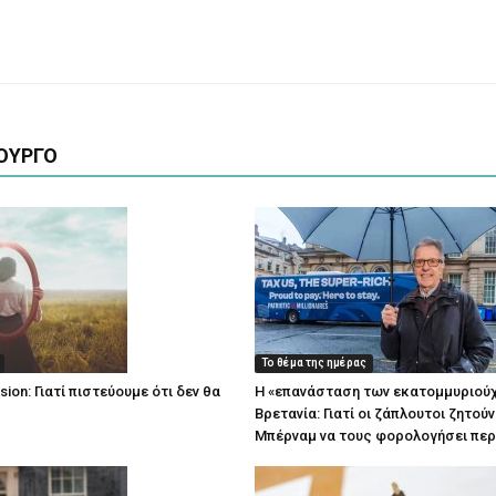
ΟΥΡΓΟ
Το θέμα της ημέρας
lusion: Γιατί πιστεύουμε ότι δεν θα
Η «επανάσταση των εκατομμυριού
;
Βρετανία: Γιατί οι ζάπλουτοι ζητούν
Μπέρναμ να τους φορολογήσει πε