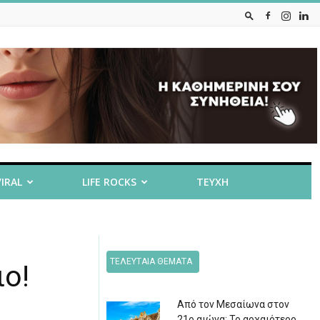
VIRAL
LIFE ROCKS
ΤΕΥΧΗ
ΤΕΛΕΥΤΑΙΑ ΘΕΜΑΤΑ
ο!
Από τον Μεσαίωνα στον
21ο αιώνα: Το αρχαιότερο