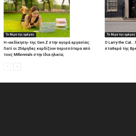
Το θέμα της ημέρας
Το θέμα της ημέρας
Η «εκδίκηση» της Gen Z στην αγορά εργασίας:
Ο Larry the Cat
Γιατί οι 25άρηδες κερδίζουν περισσότερα από
σταθερά της Βρε
τους Millennials στην ίδια ηλικία;