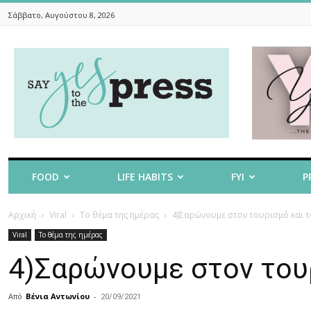
Σάββατο, Αυγούστου 8, 2026
Say
Yes
To
The
Press
FOOD
LIFE HABITS
FYI
P
Αρχική
Viral
Το θέμα της ημέρας
4)Σαρώνουμε στον τουρισμό και τ
Viral
Το θέμα της ημέρας
4)Σαρώνουμε στον τουρ
Από
Βένια Αντωνίου
-
20/09/2021