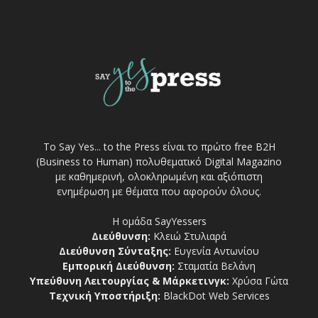
Το Say Yes... to the Press είναι το πρώτο free Β2Η
(Business to Human) πολυθεματικό Digital Magazino
με καθημερινή, ολοκληρωμένη και αξιόπιστη
ενημέρωση με θέματα που αφορούν όλους.
Η ομάδα SayYessers
Διεύθυνση:
Κλειώ Στυλιαρά
Διεύθυνση Σύνταξης:
Ευγενία Αντωνίου
Εμπορική Διεύθυνση:
Σταματία Βελάνη
Υπεύθυνη Λειτουργίας & Μάρκετινγκ:
Χρύσα Γώτα
Τεχνική Υποστήριξη:
BlackDot Web Services