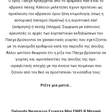
O όρος Πάσχα προέρχεται από το αραμαϊκό πασ’ά και το
εβραϊκό πέσαχ. Κάποιοι μελετητές έχουν προτείνει ως
προέλευση του εβραϊκού όρου ξένη ετυμολογία, όπως η
ασσυριακή πασαχού (πραΰνω) ή η αιγυπτιακή πασ’
(ανάμνηση) ή πεσάχ (πλήγμα). Σύμφωνα με κάποιους
ερευνητές οι αρχές των εορταστικών εκδηλώσεων του
Πάσχα βρίσκονται σε χαναανιτικές γιορτές που σχετίζονται
με τη συγκομιδή κριθαριού κατά την περίοδο της άνοιξης.
Άλλοι ωστόσο θεωρούν ότι η ρίζα του Πάσχα βρίσκεται σε
γιορτές και ιεροτελεστίες της άνοιξης της προ-
ισραηλιτικής εποχής με την έννοια των ποιμένων που
ζητούν από τον θεό να προστατεύει τα κοπάδια τους.
Ρίξτε μια ματιά…
Delonghi Nespresso Essenza Mini EN85.B Μηχανή