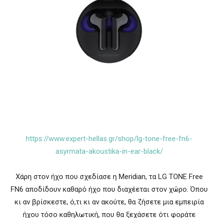
https://www.expert-hellas.gr/shop/lg-tone-free-fn6-
asyrmata-akoustika-in-ear-black/
Χάρη στον ήχο που σχεδίασε η Meridian, τα LG TONE Free
FN6 αποδίδουν καθαρό ήχο που διαχέεται στον χώρο. Όπου
κι αν βρίσκεστε, ό,τι κι αν ακούτε, θα ζήσετε μια εμπειρία
ήχου τόσο καθηλωτική, που θα ξεχάσετε ότι φοράτε