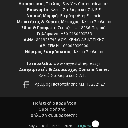
Διακριτικός Τίτλος:
Say Yes Communications
Επωνυμία:
Κλειώ Στυλιαρά και ΣΙΑ Ε.Ε.
Νομική Μορφή:
Ετερόρρυθμη Εταιρεία
Ιδιοκτήτης & Κύριος Μέτοχος:
Κλειώ Στυλιαρά
Έδρα & Γραφεία:
Σκουζέ 14, 18536 Πειραιάς
Τηλέφωνο:
+30 2130990585
ΑΦΜ:
801923795
ΔΟΥ:
ΚΕ.ΦΟ.ΔΕ ΑΤΤΙΚΗΣ
ΑΡ. ΓΕΜΗ:
166005009000
Νόμιμος Εκπρόσωπος:
Κλειώ Στυλιαρά
Ιστοσελίδα:
www.sayyestothepress.gr
Διαχειριστής & Δικαιούχος Domain Name:
Κλειώ Στυλιαρά και ΣΙΑ Ε.Ε.
Αριθμός Πιστοποίησης Μ.Η.Τ. 252127
Πολιτική απορρήτου
Όροι χρήσης
Δήλωση συμμόρφωσης
Say Yes to the Press - 2026 -
Design by