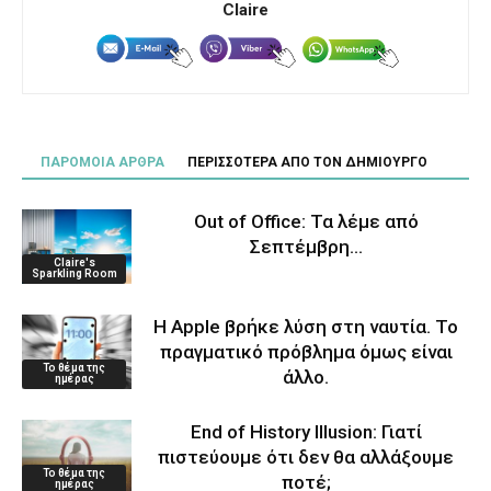
Claire
ΠΑΡΟΜΟΙΑ ΑΡΘΡΑ
ΠΕΡΙΣΣΟΤΕΡΑ ΑΠΟ ΤΟΝ ΔΗΜΙΟΥΡΓΟ
Out of Office: Τα λέμε από
Σεπτέμβρη…
Claire's
Sparkling Room
Η Apple βρήκε λύση στη ναυτία. Το
πραγματικό πρόβλημα όμως είναι
Το θέμα της
άλλο.
ημέρας
End of History Illusion: Γιατί
πιστεύουμε ότι δεν θα αλλάξουμε
Το θέμα της
ποτέ;
ημέρας