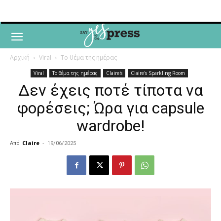
Αρχική
Viral
Το θέμα της ημέρας
Viral
Το θέμα της ημέρας
Claire's
Claire's Sparkling Room
Δεν έχεις ποτέ τίποτα να
φορέσεις; Ώρα για capsule
wardrobe!
Από
Claire
-
19/06/2025