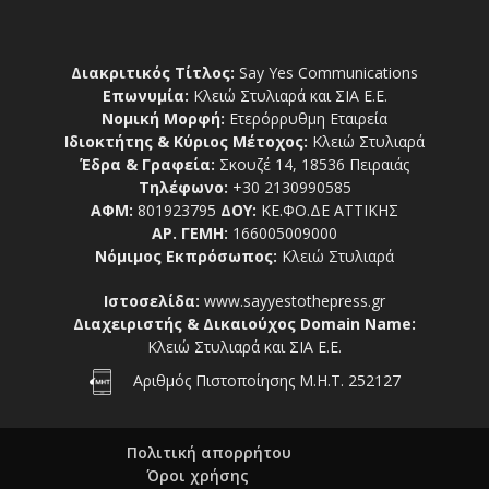
Διακριτικός Τίτλος:
Say Yes Communications
Επωνυμία:
Κλειώ Στυλιαρά και ΣΙΑ Ε.Ε.
Νομική Μορφή:
Ετερόρρυθμη Εταιρεία
Ιδιοκτήτης & Κύριος Μέτοχος:
Κλειώ Στυλιαρά
Έδρα & Γραφεία:
Σκουζέ 14, 18536 Πειραιάς
Τηλέφωνο:
+30 2130990585
ΑΦΜ:
801923795
ΔΟΥ:
ΚΕ.ΦΟ.ΔΕ ΑΤΤΙΚΗΣ
ΑΡ. ΓΕΜΗ:
166005009000
Νόμιμος Εκπρόσωπος:
Κλειώ Στυλιαρά
Ιστοσελίδα:
www.sayyestothepress.gr
Διαχειριστής & Δικαιούχος Domain Name:
Κλειώ Στυλιαρά και ΣΙΑ Ε.Ε.
Αριθμός Πιστοποίησης Μ.Η.Τ. 252127
Πολιτική απορρήτου
Όροι χρήσης