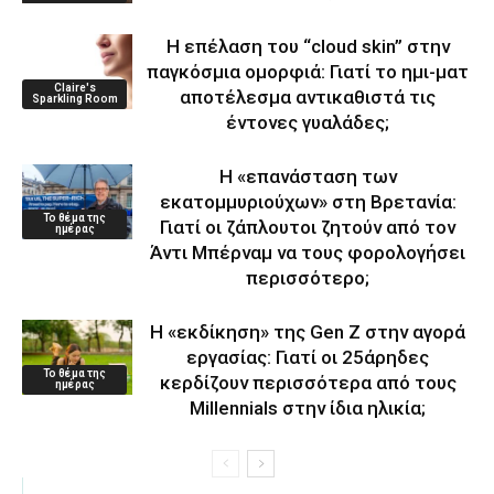
Η επέλαση του “cloud skin” στην
παγκόσμια ομορφιά: Γιατί το ημι-ματ
Claire's
αποτέλεσμα αντικαθιστά τις
Sparkling Room
έντονες γυαλάδες;
Η «επανάσταση των
εκατομμυριούχων» στη Βρετανία:
Το θέμα της
Γιατί οι ζάπλουτοι ζητούν από τον
ημέρας
Άντι Μπέρναμ να τους φορολογήσει
περισσότερο;
Η «εκδίκηση» της Gen Z στην αγορά
εργασίας: Γιατί οι 25άρηδες
Το θέμα της
κερδίζουν περισσότερα από τους
ημέρας
Millennials στην ίδια ηλικία;