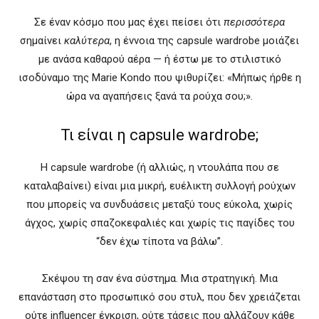
Σε έναν κόσμο που μας έχει πείσει ότι
περισσότερα
σημαίνει
καλύτερα
, η έννοια της capsule wardrobe μοιάζει
με ανάσα καθαρού αέρα — ή έστω με το στιλιστικό
ισοδύναμο της Marie Kondo που ψιθυρίζει: «Μήπως ήρθε η
ώρα να αγαπήσεις ξανά τα ρούχα σου;».
Τι είναι η capsule wardrobe;
Η capsule wardrobe (ή αλλιώς, η ντουλάπα που σε
καταλαβαίνει) είναι μια μικρή, ευέλικτη συλλογή ρούχων
που μπορείς να συνδυάσεις μεταξύ τους εύκολα, χωρίς
άγχος, χωρίς σπαζοκεφαλιές και χωρίς τις παγίδες του
“δεν έχω τίποτα να βάλω”.
Σκέψου τη σαν ένα σύστημα. Μια στρατηγική. Μια
επανάσταση στο προσωπικό σου στυλ, που δεν χρειάζεται
ούτε influencer έγκριση, ούτε τάσεις που αλλάζουν κάθε