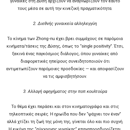
γυναίκες στη Δύση αρχίζουν να αναγνωρίζουν τον εαυτό
τους μέσα σε αυτή την κινεζική πραγματικότητα.
2. Διεθνής γυναικεία αλληλεγγύη
Το κίνημα των Zhong-nu έχει βρει συμμάχους σε παρόμοια
κινήματα/τάσεις της Δύσης, όπως το “single positivity”. Έτσι,
ξεκινά ένας παγκόσμιος διάλογος, όπου γυναίκες από
διαφορετικές ηπείρους συνειδητοποιούν ότι
αντιμετωπίζουν παρόμοιες προσδοκίες — και αποφασίζουν
να τις αμφισβητήσουν.
3. Αλλαγή αφηγήματος στην ποπ κουλτούρα
Το θέμα έχει περάσει και στον κινηματογράφο και στις
τηλεοπτικές σειρές. Η ηρωίδα που δεν “ψάχνει τον έναν”
αλλά χτίζει τη ζωή της μόνη της, γίνεται όλο και πιο συχνή.
Η εικόνα της “σύγχρονης γυναίκας” επαναπροσδιορίζεται.