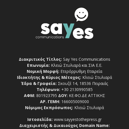
Διακριτικός Τίτλος:
Say Yes Communications
Επωνυμία:
Κλειώ Στυλιαρά και ΣΙΑ Ε.Ε.
Νομική Μορφή:
Ετερόρρυθμη Εταιρεία
Ιδιοκτήτης & Κύριος Μέτοχος:
Κλειώ Στυλιαρά
Έδρα & Γραφεία:
Σκουζέ 14, 18536 Πειραιάς
Τηλέφωνο:
+30 2130990585
ΑΦΜ:
801923795
ΔΟΥ:
ΚΕ.ΦΟ.ΔΕ ΑΤΤΙΚΗΣ
ΑΡ. ΓΕΜΗ:
166005009000
Νόμιμος Εκπρόσωπος:
Κλειώ Στυλιαρά
Ιστοσελίδα:
www.sayyestothepress.gr
Διαχειριστής & Δικαιούχος Domain Name: