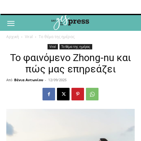
Αρχική
Viral
Το θέμα της ημέρας
Viral
Το θέμα της ημέρας
Το φαινόμενο Zhong-nu και
πώς μας επηρεάζει
Από
Βένια Αντωνίου
-
12/09/2025