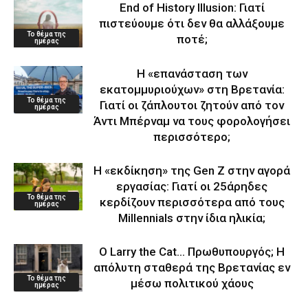
End of History Illusion: Γιατί
πιστεύουμε ότι δεν θα αλλάξουμε
Το θέμα της
ποτέ;
ημέρας
Η «επανάσταση των
εκατομμυριούχων» στη Βρετανία:
Το θέμα της
Γιατί οι ζάπλουτοι ζητούν από τον
ημέρας
Άντι Μπέρναμ να τους φορολογήσει
περισσότερο;
Η «εκδίκηση» της Gen Z στην αγορά
εργασίας: Γιατί οι 25άρηδες
Το θέμα της
κερδίζουν περισσότερα από τους
ημέρας
Millennials στην ίδια ηλικία;
Ο Larry the Cat… Πρωθυπουργός; Η
απόλυτη σταθερά της Βρετανίας εν
Το θέμα της
μέσω πολιτικού χάους
ημέρας