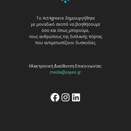
Το Act4greece δημιουργήθηκε
με μοναδικό σκοπό να βοηθήσουμε
όσο και όπως μπορούμε,
τους ανθρώπους της διπλανής πόρτας
που αντιμετωπίζουν δυσκολίες.
Ηλεκτρονική Διεύθυνση Επικοινωνίας:
media@sayes.gr
Facebook
Instagram
Linkedin