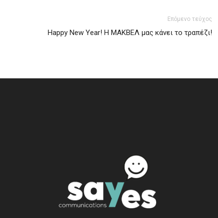
Επόμενο τεύχος
Ηappy New Year! Η ΜΑΚΒΕΛ μας κάνει το τραπέζι!