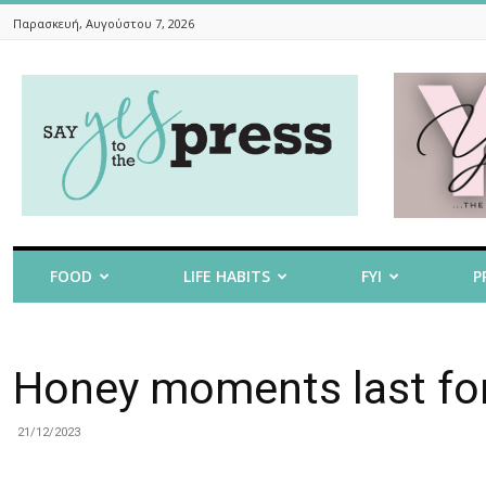
Παρασκευή, Αυγούστου 7, 2026
Say
Yes
To
The
Press
FOOD
LIFE HABITS
FYI
P
Honey moments last for
21/12/2023