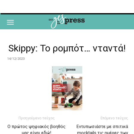
Skippy: Το ρομπότ… νταντά!
14/12/2023
Προηγούμενο τεύχος
Επόμενο τεύχος
Ο πρώτος ψηφιακός βοηθός
Εντυπωσιάστε με σπιτικά
μας είναι εδώ!
mocktails τις ημέρες των