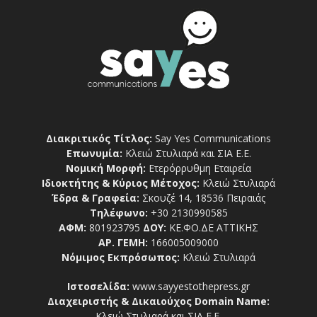
Διακριτικός Τίτλος:
Say Yes Communications
Επωνυμία:
Κλειώ Στυλιαρά και ΣΙΑ Ε.Ε.
Νομική Μορφή:
Ετερόρρυθμη Εταιρεία
Ιδιοκτήτης & Κύριος Μέτοχος:
Κλειώ Στυλιαρά
Έδρα & Γραφεία:
Σκουζέ 14, 18536 Πειραιάς
Τηλέφωνο:
+30 2130990585
ΑΦΜ:
801923795
ΔΟΥ:
ΚΕ.ΦΟ.ΔΕ ΑΤΤΙΚΗΣ
ΑΡ. ΓΕΜΗ:
166005009000
Νόμιμος Εκπρόσωπος:
Κλειώ Στυλιαρά
Ιστοσελίδα:
www.sayyestothepress.gr
Διαχειριστής & Δικαιούχος Domain Name:
Κλειώ Στυλιαρά και ΣΙΑ Ε.Ε.