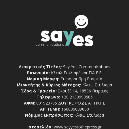
Διακριτικός Τίτλος:
Say Yes Communications
Επωνυμία:
Κλειώ Στυλιαρά και ΣΙΑ Ε.Ε.
Νομική Μορφή:
Ετερόρρυθμη Εταιρεία
Ιδιοκτήτης & Κύριος Μέτοχος:
Κλειώ Στυλιαρά
Έδρα & Γραφεία:
Σκουζέ 14, 18536 Πειραιάς
Τηλέφωνο:
+30 2130990585
ΑΦΜ:
801923795
ΔΟΥ:
ΚΕ.ΦΟ.ΔΕ ΑΤΤΙΚΗΣ
ΑΡ. ΓΕΜΗ:
166005009000
Νόμιμος Εκπρόσωπος:
Κλειώ Στυλιαρά
Ιστοσελίδα:
www.sayyestothepress.gr