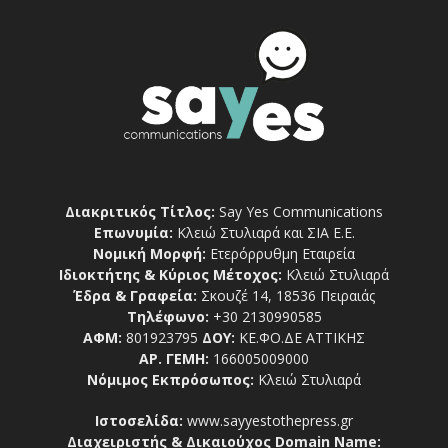
Διακριτικός Τίτλος:
Say Yes Communications
Επωνυμία:
Κλειώ Στυλιαρά και ΣΙΑ Ε.Ε.
Νομική Μορφή:
Ετερόρρυθμη Εταιρεία
Ιδιοκτήτης & Κύριος Μέτοχος:
Κλειώ Στυλιαρά
Έδρα & Γραφεία:
Σκουζέ 14, 18536 Πειραιάς
Τηλέφωνο:
+30 2130990585
ΑΦΜ:
801923795
ΔΟΥ:
ΚΕ.ΦΟ.ΔΕ ΑΤΤΙΚΗΣ
ΑΡ. ΓΕΜΗ:
166005009000
Νόμιμος Εκπρόσωπος:
Κλειώ Στυλιαρά
Ιστοσελίδα:
www.sayyestothepress.gr
Διαχειριστής & Δικαιούχος Domain Name: