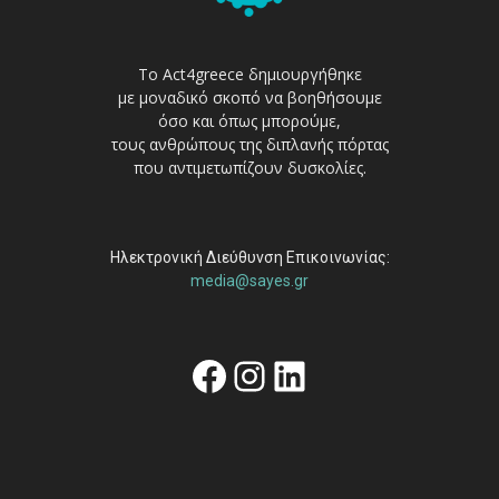
Το Act4greece δημιουργήθηκε
με μοναδικό σκοπό να βοηθήσουμε
όσο και όπως μπορούμε,
τους ανθρώπους της διπλανής πόρτας
που αντιμετωπίζουν δυσκολίες.
Ηλεκτρονική Διεύθυνση Επικοινωνίας:
media@sayes.gr
Facebook
Instagram
Linkedin