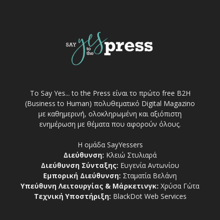
Το Say Yes... to the Press είναι το πρώτο free Β2Η
(Business to Human) πολυθεματικό Digital Magazino
με καθημερινή, ολοκληρωμένη και αξιόπιστη
ενημέρωση με θέματα που αφορούν όλους.
Η ομάδα SayYessers
Διεύθυνση:
Κλειώ Στυλιαρά
Διεύθυνση Σύνταξης:
Ευγενία Αντωνίου
Εμπορική Διεύθυνση:
Σταματία Βελάνη
Υπεύθυνη Λειτουργίας & Μάρκετινγκ:
Χρύσα Γώτα
Τεχνική Υποστήριξη:
BlackDot Web Services