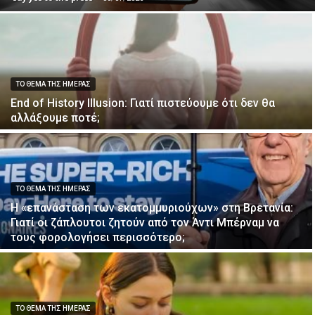
ΤΟ ΘΕΜΑ ΤΗΣ ΗΜΕΡΑΣ
End of History Illusion: Γιατί πιστεύουμε ότι δεν θα
αλλάξουμε ποτέ;
ΤΟ ΘΕΜΑ ΤΗΣ ΗΜΕΡΑΣ
Η «επανάσταση των εκατομμυριούχων» στη Βρετανία:
Γιατί οι ζάπλουτοι ζητούν από τον Άντι Μπέρναμ να
τους φορολογήσει περισσότερο;
ΤΟ ΘΕΜΑ ΤΗΣ ΗΜΕΡΑΣ