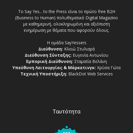
Το Say Yes... to the Press είναι το πρώτο free Β2Η
(Business to Human) πολυθεματικό Digital Magazino
με καθημερινή, ολοκληρωμένη και αξιόπιστη
ενημέρωση με θέματα που αφορούν όλους.
Η ομάδα SayYessers
Διεύθυνση:
Κλειώ Στυλιαρά
Διεύθυνση Σύνταξης:
Ευγενία Αντωνίου
Εμπορική Διεύθυνση:
Σταματία Βελάνη
Υπεύθυνη Λειτουργίας & Μάρκετινγκ:
Χρύσα Γώτα
Τεχνική Υποστήριξη:
BlackDot Web Services
Ταυτότητα