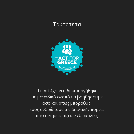
Ταυτότητα
Το Act4greece δημιουργήθηκε
με μοναδικό σκοπό να βοηθήσουμε
όσο και όπως μπορούμε,
τους ανθρώπους της διπλανής πόρτας
που αντιμετωπίζουν δυσκολίες.