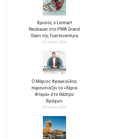
Χρυσός ο Lennart
Neubauer στο PWA Grand
Slam της Fuerteventura
30 Ιουλίου 2026
Ο Μάριος Φραγκούλης
παρουσιάζει τα «Χέρια
Φτερά» στο Θέατρο
Βράχων
29 Ιουλίου 2026