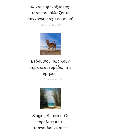
Ξύλινοι ουρανοξύστες: Η
τάση που αλλάζει τη
σύγχρονη αρχιτεκτονική
28 Ιουλίου 2026
Βεδουίνοι: Πώς ζουν
σήμερα οι νομάδες της
ερήμου;
27 Ιουλίου 2026
Singing Beaches: Οι
παραλίες που…
τραγουδούν και το