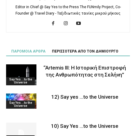
Editor in Chief @ Say Yes to the Press The FUNmily Project, Co-
Founder @ Travel Diary - Ταξιδιωτικές ταινίες μικρού μήκους
ΠΑΡΟΜΟΙΑ ΑΡΘΡΑ
ΠΕΡΙΣΣΟΤΕΡΑ ΑΠΟ ΤΟΝ ΔΗΜΙΟΥΡΓΟ
“Artemis III: Η Ιστορική Επιστροφή
της Ανθρωπότητας στη Σελήνη”
Say Yes ...to the
Universe
12) Say yes …to the Universe
Say Yes ...to the
Universe
10) Say Yes …to the Universe