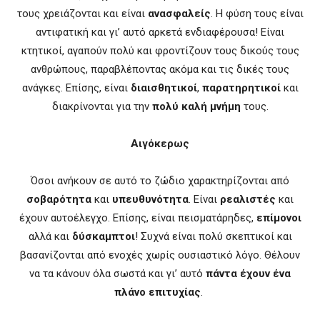
τους χρειάζονται και είναι
ανασφαλείς
. Η φύση τους είναι
αντιφατική και γι’ αυτό αρκετά ενδιαφέρουσα! Είναι
κτητικοί, αγαπούν πολύ και φροντίζουν τους δικούς τους
ανθρώπους, παραβλέποντας ακόμα και τις δικές τους
ανάγκες. Επίσης, είναι
διαισθητικοί
,
παρατηρητικοί
και
διακρίνονται για την
πολύ καλή μνήμη
τους.
Αιγόκερως
Όσοι ανήκουν σε αυτό το ζώδιο χαρακτηρίζονται από
σοβαρότητα
και
υπευθυνότητα
. Είναι
ρεαλιστές
και
έχουν αυτοέλεγχο. Επίσης, είναι πεισματάρηδες,
επίμονοι
αλλά και
δύσκαμπτοι
! Συχνά είναι πολύ σκεπτικοί και
βασανίζονται από ενοχές χωρίς ουσιαστικό λόγο. Θέλουν
να τα κάνουν όλα σωστά και γι’ αυτό
πάντα έχουν ένα
πλάνο επιτυχίας
.