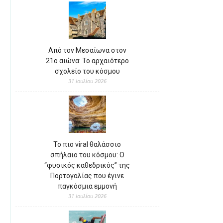
Από τον Μεσαίωνα στον
21ο αιώνα: Το αρχαιότερο
σχολείο του κόσμου
31 Ιουλίου 2026
Το πιο viral θαλάσσιο
σπήλαιο του κόσμου: Ο
“φυσικός καθεδρικός” της
Πορτογαλίας που έγινε
παγκόσμια εμμονή
31 Ιουλίου 2026