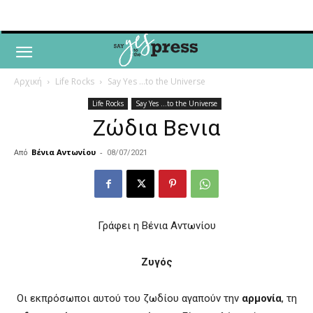
Αρχική
Life Rocks
Say Yes ...to the Universe
Life Rocks
Say Yes ...to the Universe
Ζώδια Βενια
Από
Βένια Αντωνίου
-
08/07/2021
Γράφει η Βένια Αντωνίου
Ζυγός
Οι εκπρόσωποι αυτού του ζωδίου αγαπούν την
αρμονία
, τη