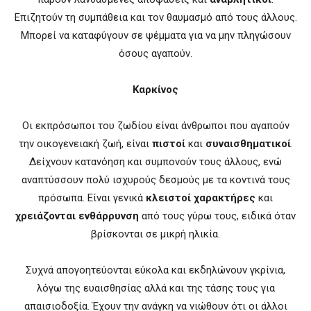
Επιζητούν τη συμπάθεια και τον θαυμασμό από τους άλλους.
Μπορεί να καταφύγουν σε ψέμματα για να μην πληγώσουν
όσους αγαπούν.
Καρκίνος
Οι εκπρόσωποι του ζωδίου είναι άνθρωποι που αγαπούν
την οικογενειακή ζωή, είναι
πιστοί
και
συναισθηματικοί
.
Δείχνουν κατανόηση και συμπονούν τους άλλους, ενώ
αναπτύσσουν πολύ ισχυρούς δεσμούς με τα κοντινά τους
πρόσωπα. Είναι γενικά
κλειστοί χαρακτήρες
και
χρειάζονται ενθάρρυνση
από τους γύρω τους, ειδικά όταν
βρίσκονται σε μικρή ηλικία.
Συχνά απογοητεύονται εύκολα και εκδηλώνουν γκρίνια,
λόγω της ευαισθησίας αλλά και της τάσης τους για
απαισιοδοξία. Έχουν την ανάγκη να νιώθουν ότι οι άλλοι