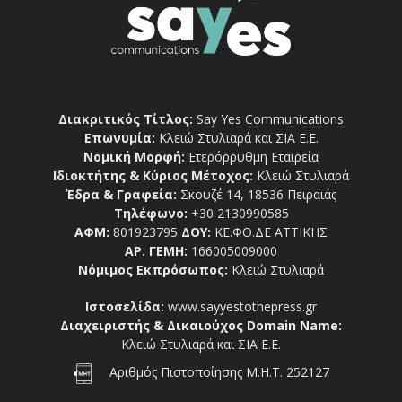
Διακριτικός Τίτλος:
Say Yes Communications
Επωνυμία:
Κλειώ Στυλιαρά και ΣΙΑ Ε.Ε.
Νομική Μορφή:
Ετερόρρυθμη Εταιρεία
Ιδιοκτήτης & Κύριος Μέτοχος:
Κλειώ Στυλιαρά
Έδρα & Γραφεία:
Σκουζέ 14, 18536 Πειραιάς
Τηλέφωνο:
+30 2130990585
ΑΦΜ:
801923795
ΔΟΥ:
ΚΕ.ΦΟ.ΔΕ ΑΤΤΙΚΗΣ
ΑΡ. ΓΕΜΗ:
166005009000
Νόμιμος Εκπρόσωπος:
Κλειώ Στυλιαρά
Ιστοσελίδα:
www.sayyestothepress.gr
Διαχειριστής & Δικαιούχος Domain Name:
Κλειώ Στυλιαρά και ΣΙΑ Ε.Ε.
Αριθμός Πιστοποίησης Μ.Η.Τ. 252127