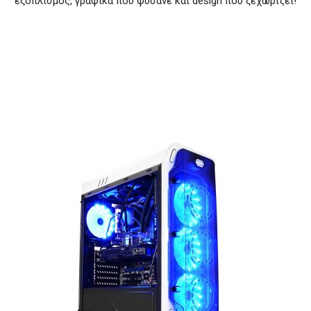
εξοπλισμός, γραφικά που φυσάνε και design που ξεχωρίζει!