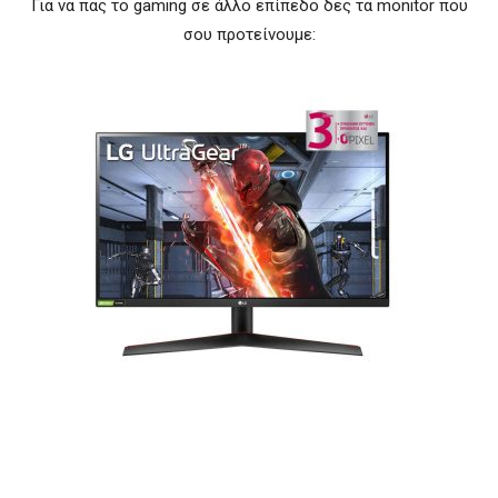
Για να πας το gaming σε άλλο επίπεδο δες τα monitor που
σου προτείνουμε: