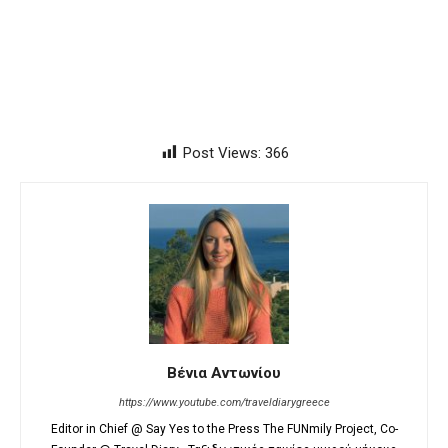
Post Views:
366
Βένια Αντωνίου
https://www.youtube.com/traveldiarygreece
Editor in Chief @ Say Yes to the Press The FUNmily Project, Co-