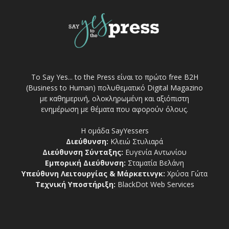
Το Say Yes... to the Press είναι το πρώτο free Β2Η
(Business to Human) πολυθεματικό Digital Magazino
με καθημερινή, ολοκληρωμένη και αξιόπιστη
ενημέρωση με θέματα που αφορούν όλους.
Η ομάδα SayYessers
Διεύθυνση:
Κλειώ Στυλιαρά
Διεύθυνση Σύνταξης:
Ευγενία Αντωνίου
Εμπορική Διεύθυνση:
Σταματία Βελάνη
Υπεύθυνη Λειτουργίας & Μάρκετινγκ:
Χρύσα Γώτα
Τεχνική Υποστήριξη:
BlackDot Web Services