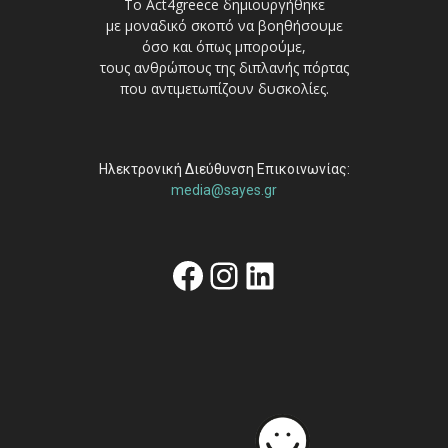
Το Act4greece δημιουργήθηκε
με μοναδικό σκοπό να βοηθήσουμε
όσο και όπως μπορούμε,
τους ανθρώπους της διπλανής πόρτας
που αντιμετωπίζουν δυσκολίες.
Ηλεκτρονική Διεύθυνση Επικοινωνίας:
media@sayes.gr
Facebook
Instagram
Linkedin