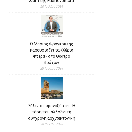
Slam της Fuerteventura
30 Ιουλίου 2026
Ο Μάριος Φραγκούλης
παρουσιάζει τα «Χέρια
Φτερά» στο Θέατρο
Βράχων
29 Ιουλίου 2026
Ξύλινοι ουρανοξύστες: Η
τάση που αλλάζει τη
σύγχρονη αρχιτεκτονική
28 Ιουλίου 2026