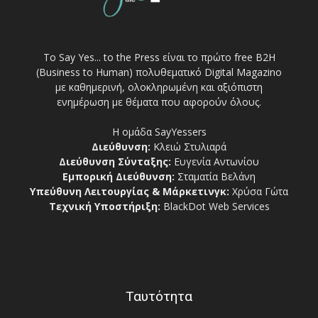
Το Say Yes... to the Press είναι το πρώτο free Β2Η
(Business to Human) πολυθεματικό Digital Magazino
με καθημερινή, ολοκληρωμένη και αξιόπιστη
ενημέρωση με θέματα που αφορούν όλους.
Η ομάδα SayYessers
Διεύθυνση:
Κλειώ Στυλιαρά
Διεύθυνση Σύνταξης:
Ευγενία Αντωνίου
Εμπορική Διεύθυνση:
Σταματία Βελάνη
Υπεύθυνη Λειτουργίας & Μάρκετινγκ:
Χρύσα Γώτα
Τεχνική Υποστήριξη:
BlackDot Web Services
Ταυτότητα