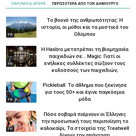
ΠΑΡΟΜΟΙΑ ΑΡΘΡΑ
ΠΕΡΙΣΣΟΤΕΡΑ ΑΠΟ ΤΟΝ ΔΗΜΙΟΥΡΓΟ
Το βουνό της ανθρωπότητας: Η
ιστορία, οι μύθοι και τα μυστικά του
Ολύμπου
FYI
Η Hasbro μετατρέπει τη βιομηχανία
παιχνιδιών σε… Magic: Γιατί οι
ενήλικες συλλέκτες σώζουν τους
FYI
κολοσσούς των παιχνιδιών;
Pickleball: Το άθλημα που ξεκίνησε
για τους 50+ και έγινε παγκόσμια
μόδα
FYI
Πόσο σοβαρά παίρνουν οι Έλληνες
την προσωπική τους περιποίηση το
καλοκαίρι; Τα στοιχεία της Treatwell
FYI
δίνουν την απάντηση