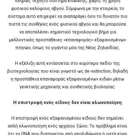
πλήρως τεχνητό σύστημα επώασης, χωρίς τη χρήση
φυσικού κελύφους αβγού. Σύμφωνα με την εταιρεία, το
σύστημα αυτό επιχειρεί να αναπαράγει όσο το δυνατόν πιο
πιστά τις συνθήκες ενός φυσικού αβγού και θα μπορούσε
να αποτελέσει σημαντικό τεχνολογικό βήμα για
μελλοντικές προσπάθειες «επαναφοράς» εξαφανισμένων
πτηνών, όπως το γιγάντιο μόα της Νέας Ζηλανδίας.
Η εξέλιξη αυτή εντάσσεται στο ευρύτερο πεδίο της
βιοτεχνολογίας που είναι γνωστό ως de-extinction, δηλαδή
η προσπάθεια επαναφοράς εξαφανισμένων ειδών μέσω
γενετικής μηχανικής και συνθετικής βιολογίας.
Η επιστροφή ενός είδους δεν είναι κλωνοποίηση
Η επιστροφή ενός εξαφανισμένου είδους δεν σημαίνει
απλή κλωνοποίηση ενός αρχαίου ζώου. Το πρόβλημα είναι
ότι το DNA που διατηρείται από απολιθώματα ή οστά είναι