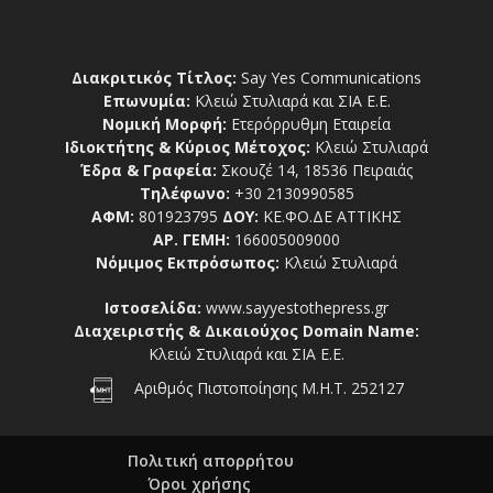
Διακριτικός Τίτλος:
Say Yes Communications
Επωνυμία:
Κλειώ Στυλιαρά και ΣΙΑ Ε.Ε.
Νομική Μορφή:
Ετερόρρυθμη Εταιρεία
Ιδιοκτήτης & Κύριος Μέτοχος:
Κλειώ Στυλιαρά
Έδρα & Γραφεία:
Σκουζέ 14, 18536 Πειραιάς
Τηλέφωνο:
+30 2130990585
ΑΦΜ:
801923795
ΔΟΥ:
ΚΕ.ΦΟ.ΔΕ ΑΤΤΙΚΗΣ
ΑΡ. ΓΕΜΗ:
166005009000
Νόμιμος Εκπρόσωπος:
Κλειώ Στυλιαρά
Ιστοσελίδα:
www.sayyestothepress.gr
Διαχειριστής & Δικαιούχος Domain Name:
Κλειώ Στυλιαρά και ΣΙΑ Ε.Ε.
Αριθμός Πιστοποίησης Μ.Η.Τ. 252127
Πολιτική απορρήτου
Όροι χρήσης