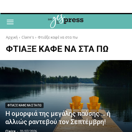
Αρχική
Claire's
Φτιάξε καφέ να στα πω
ΦΤΙΑΞΕ ΚΑΦΕ ΝΑ ΣΤΑ ΠΩ
ΦΤΙΑΞΕ ΚΑΦΕ ΝΑ ΣΤΑ ΠΩ
Η ομορφιά της μεγάλης παύσης … ή
αλλιώς ραντεβού τον Σεπτέμβρη!
Claire
-
31/07/2026