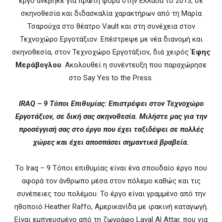
έργο ανέβηκε για πρώτη φορά στην Ελλάδα το 2013, σε
σκηνοθεσία και διδασκαλία χαρακτήρων από τη Μαρία
Τσαρούχα στο θέατρο Vault και στη συνέχεια στον
Τεχνοχώρο Εργοτάξιον. Επέστρεψε με νέα διανομή και
σκηνοθεσία, στον Τεχνοχώρο Εργοτάξιον, διά χειρός
Έφης
Μεράβογλου
. Ακολουθεί η συνέντευξη που παραχώρησε
στο Say Yes to the Press.
IRAQ – 9 Τόποι Επιθυμίας: Επιστρέφει στον Τεχνοχώρο
Εργοτάξιον, σε δική σας σκηνοθεσία. Μιλήστε μας για την
προσέγγισή σας στο έργο που έχει ταξιδέψει σε πολλές
χώρες και έχει αποσπάσει σημαντικά βραβεία.
To Iraq – 9 Τόποι επιθυμίας είναι ένα σπουδαίο έργο που
αφορά τον άνθρωπο μέσα στον πόλεμο καθώς και τις
συνέπειες του πολέμου. Το έργο είναι γραμμένο από την
ηθοποιό Heather Raffo, Aμερικανίδα με ιρακινή καταγωγή.
Είναι εμπνευσμένο από τη ζωγράφο Layal Al Attar, που για