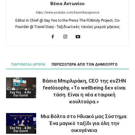
Βένια Αντωνίου
https://www.youtube.com/traveldiarygreece
Editor in Chief @ Say Yes to the Press The FUNmily Project, Co-
Founder @ Travel Diary - Ταξιδιωτικές ταινίες μικρού μήκους
ΠΑΡΟΜΟΙΑ ΑΡΘΡΑ
ΠΕΡΙΣΣΟΤΕΡΑ ΑΠΟ ΤΟΝ ΔΗΜΙΟΥΡΓΟ
Βάσια Μπιρλιράκη, CEO της ευΖΗΝ
feelόsophy, «Το wellbeing δεν είναι
Say Yes ...& Be
τάση. Είναι η νέα εταιρική
Our Guest
κουλτούρα.»
Μια Βόλτα στο Ηλιακό μας Σύστημα:
Ένα μαγικό ταξίδι για όλη την
Say Yes ...& Be
οικογένεια
Our Guest