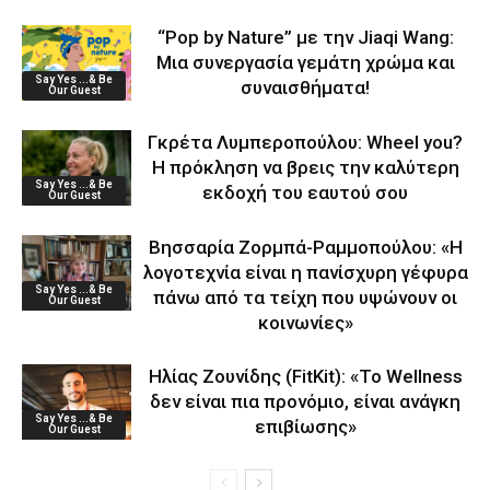
“Pop by Nature” με την Jiaqi Wang:
Μια συνεργασία γεμάτη χρώμα και
Say Yes ...& Be
συναισθήματα!
Our Guest
Γκρέτα Λυμπεροπούλου: Wheel you?
Η πρόκληση να βρεις την καλύτερη
Say Yes ...& Be
εκδοχή του εαυτού σου
Our Guest
Βησσαρία Ζορμπά-Ραμμοπούλου: «Η
λογοτεχνία είναι η πανίσχυρη γέφυρα
Say Yes ...& Be
πάνω από τα τείχη που υψώνουν οι
Our Guest
κοινωνίες»
Ηλίας Ζουνίδης (FitKit): «Το Wellness
δεν είναι πια προνόμιο, είναι ανάγκη
Say Yes ...& Be
επιβίωσης»
Our Guest