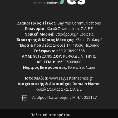
Διακριτικός Τίτλος:
Say Yes Communications
Επωνυμία:
Κλειώ Στυλιαρά και ΣΙΑ Ε.Ε.
Νομική Μορφή:
Ετερόρρυθμη Εταιρεία
Ιδιοκτήτης & Κύριος Μέτοχος:
Κλειώ Στυλιαρά
Έδρα & Γραφεία:
Σκουζέ 14, 18536 Πειραιάς
Τηλέφωνο:
+30 2130990585
ΑΦΜ:
801923795
ΔΟΥ:
ΚΕ.ΦΟ.ΔΕ ΑΤΤΙΚΗΣ
ΑΡ. ΓΕΜΗ:
166005009000
Νόμιμος Εκπρόσωπος:
Κλειώ Στυλιαρά
Ιστοσελίδα:
www.sayyestothepress.gr
Διαχειριστής & Δικαιούχος Domain Name:
Κλειώ Στυλιαρά και ΣΙΑ Ε.Ε.
Αριθμός Πιστοποίησης Μ.Η.Τ. 252127
Πολιτική απορρήτου