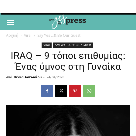
Αρχική
Viral
Say Yes ...& Be Our Guest
Viral
Say Yes ...& Be Our Guest
IRAQ – 9 τόποι επιθυμίας:
Ένας ύμνος στη Γυναίκα
Από
Βένια Αντωνίου
-
24/04/2023