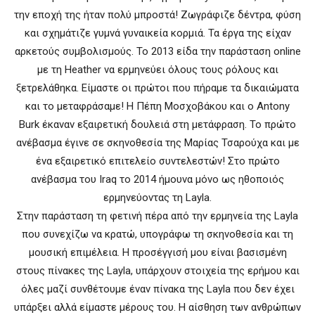
την εποχή της ήταν πολύ μπροστά! Ζωγράφιζε δέντρα, φύση
και σχημάτιζε γυμνά γυναικεία κορμιά. Τα έργα της είχαν
αρκετούς συμβολισμούς. Το 2013 είδα την παράσταση online
με τη Heather να ερμηνεύει όλους τους ρόλους και
ξετρελάθηκα. Είμαστε οι πρώτοι που πήραμε τα δικαιώματα
και το μεταφράσαμε! Η Πέπη Μοσχοβάκου και ο Antony
Burk έκαναν εξαιρετική δουλειά στη μετάφραση. Το πρώτο
ανέβασμα έγινε σε σκηνοθεσία της Μαρίας Τσαρούχα και με
ένα εξαιρετικό επιτελείο συντελεστών! Στο πρώτο
ανέβασμα του Iraq το 2014 ήμουνα μόνο ως ηθοποιός
ερμηνεύοντας τη Layla.
Στην παράσταση τη φετινή πέρα από την ερμηνεία της Layla
που συνεχίζω να κρατώ, υπογράφω τη σκηνοθεσία και τη
μουσική επιμέλεια. Η προσέγγισή μου είναι βασισμένη
στους πίνακες της Layla, υπάρχουν στοιχεία της ερήμου και
όλες μαζί συνθέτουμε έναν πίνακα της Layla που δεν έχει
υπάρξει αλλά είμαστε μέρους του. Η αίσθηση των ανθρώπων