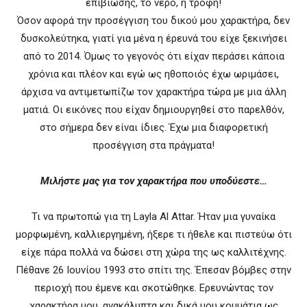
επιβίωσης, το νερό, η τροφή!
Όσον αφορά την προσέγγιση του δικού μου χαρακτήρα, δεν
δυσκολεύτηκα, γιατί για μένα η έρευνά του είχε ξεκινήσει
από το 2014. Όμως το γεγονός ότι είχαν περάσει κάποια
χρόνια και πλέον και εγώ ως ηθοποιός έχω ωριμάσει,
άρχισα να αντιμετωπίζω τον χαρακτήρα τώρα με μια άλλη
ματιά. Οι εικόνες που είχαν δημιουργηθεί στο παρελθόν,
στο σήμερα δεν είναι ίδιες. Έχω μια διαφορετική
προσέγγιση στα πράγματα!
Μιλήστε μας για τον χαρακτήρα που υποδύεστε…
Τι να πρωτοπώ για τη Layla Al Attar. Ήταν μια γυναίκα
μορφωμένη, καλλιεργημένη, ήξερε τι ήθελε και πιστεύω ότι
είχε πάρα πολλά να δώσει στη χώρα της ως καλλιτέχνης.
Πέθανε 26 Ιουνίου 1993 στο σπίτι της. Έπεσαν βόμβες στην
περιοχή που έμενε και σκοτώθηκε. Ερευνώντας τον
χαρακτήρα μου, ανακάλυπτα και δικά μου κομμάτια ως