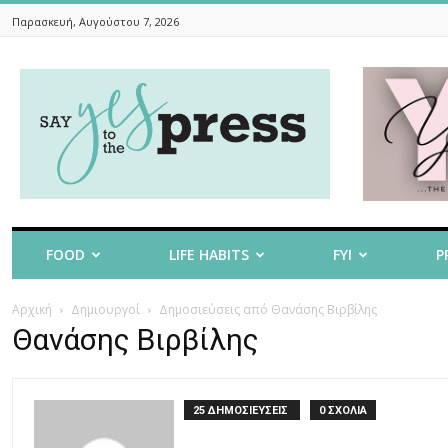
Παρασκευή, Αυγούστου 7, 2026
Say
Yes
To
The
Press
FOOD
LIFE HABITS
FYI
P
Αρχική
Δημιουργοί
Δημοσιεύσεις από Θανάσης Βιρβίλης
Θανάσης Βιρβίλης
25 ΔΗΜΟΣΙΕΥΣΕΙΣ
0 ΣΧΟΛΙΑ