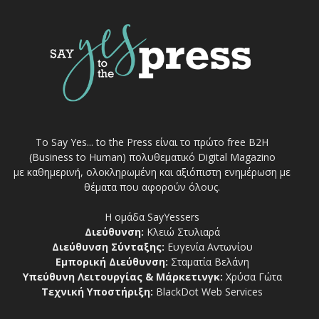
Το Say Yes... to the Press είναι το πρώτο free Β2Η
(Business to Human) πολυθεματικό Digital Magazino
με καθημερινή, ολοκληρωμένη και αξιόπιστη ενημέρωση με
θέματα που αφορούν όλους.
Η ομάδα SayYessers
Διεύθυνση:
Κλειώ Στυλιαρά
Διεύθυνση Σύνταξης:
Ευγενία Αντωνίου
Εμπορική Διεύθυνση:
Σταματία Βελάνη
Υπεύθυνη Λειτουργίας & Μάρκετινγκ:
Χρύσα Γώτα
Τεχνική Υποστήριξη:
BlackDot Web Services