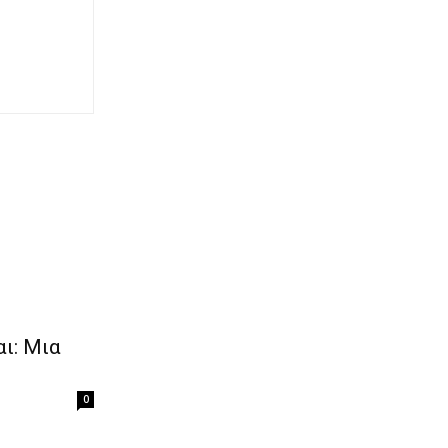
ι: Μια
0