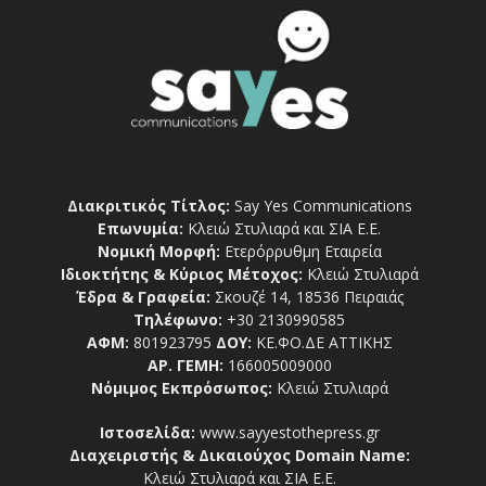
Διακριτικός Τίτλος:
Say Yes Communications
Επωνυμία:
Κλειώ Στυλιαρά και ΣΙΑ Ε.Ε.
Νομική Μορφή:
Ετερόρρυθμη Εταιρεία
Ιδιοκτήτης & Κύριος Μέτοχος:
Κλειώ Στυλιαρά
Έδρα & Γραφεία:
Σκουζέ 14, 18536 Πειραιάς
Τηλέφωνο:
+30 2130990585
ΑΦΜ:
801923795
ΔΟΥ:
ΚΕ.ΦΟ.ΔΕ ΑΤΤΙΚΗΣ
ΑΡ. ΓΕΜΗ:
166005009000
Νόμιμος Εκπρόσωπος:
Κλειώ Στυλιαρά
Ιστοσελίδα:
www.sayyestothepress.gr
Διαχειριστής & Δικαιούχος Domain Name:
Κλειώ Στυλιαρά και ΣΙΑ Ε.Ε.